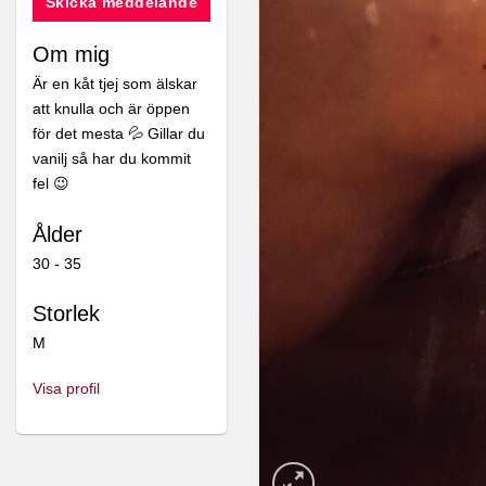
Skicka meddelande
Om mig
Är en kåt tjej som älskar
att knulla och är öppen
för det mesta 💦 Gillar du
vanilj så har du kommit
fel 😉
Ålder
30 - 35
Storlek
M
Visa profil