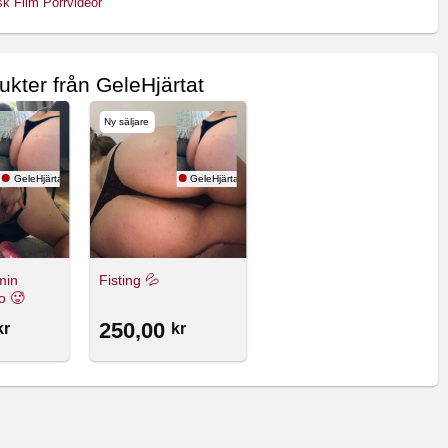
sk Film Porrvideor
ukter från GeleHjärtat
Ny säljare
GeleHjärtat
GeleHjärtat
min
Fisting 💦
o 🥵
250,00
kr
kr