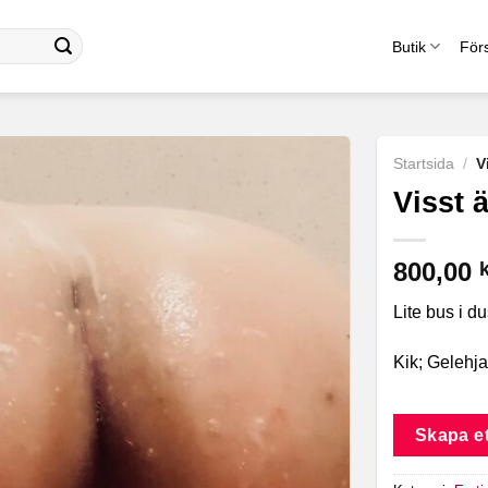
Butik
Förs
Startsida
/
V
Visst 
800,00
Lite bus i d
Kik; Gelehja
Skapa et