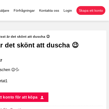
äljare
Förfrågningar
Kontakta oss
Login
Skapa ett konto
isst är det skönt att duscha 😉
är det skönt att duscha 😉
kr
uschen 😉💦
rtat1
t konto för att köpa