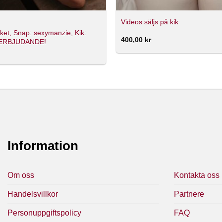
Videos säljs på kik
aket, Snap: sexymanzie, Kik:
400,00
kr
!ERBJUDANDE!
Information
Om oss
Kontakta oss
Handelsvillkor
Partnere
Personuppgiftspolicy
FAQ