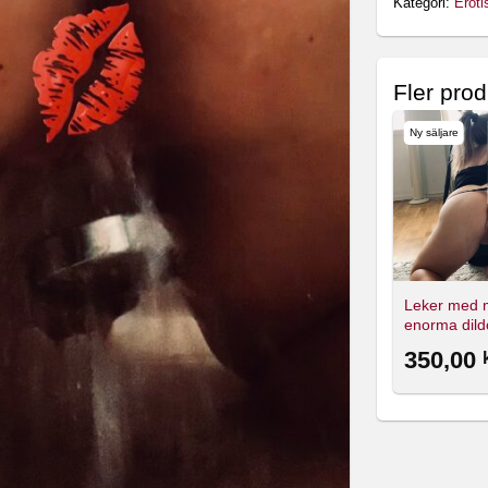
Kategori:
Eroti
Fler prod
Ny säljare
Leker med 
enorma dild
350,00