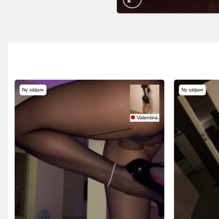
Ny säljare
Ny säljare
Valentina.S