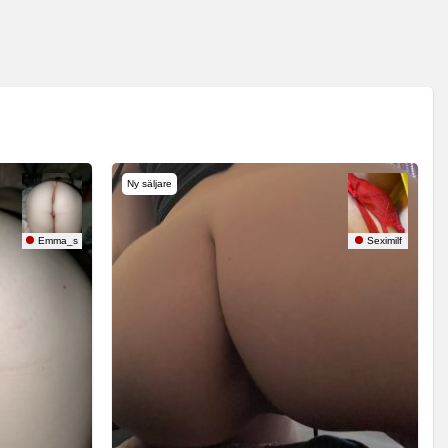
Ny säljare
Emma_s
Seximilf