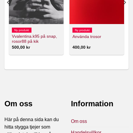
Ny produkt
Ny produkt
Vvalentina.k95 på snap,
Använda trosor
rosor88 på kik
500,00
kr
400,00
kr
Om oss
Information
Här på denna sida kan du
Om oss
hitta stygga tjejer som
Handelsvillkor