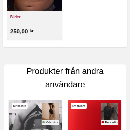
Bilder
250,00
kr
Produkter från andra
användare
Ny säljare
Ny säljare
Valentina.S
Becciellinor