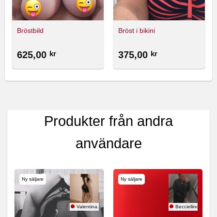
Bröstbild
Bröst i bikini
625,00
kr
375,00
kr
Produkter från andra
användare
Ny säljare
Ny säljare
Valentina.S
Becciellinor