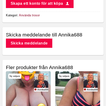
Skapa ett konto för att köpa
Kategori:
Använda trosor
Skicka meddelande till Annika688
Skicka meddelande
Fler produkter från Annika688
Ny säljare
Ny säljare
Annika688
Annika688