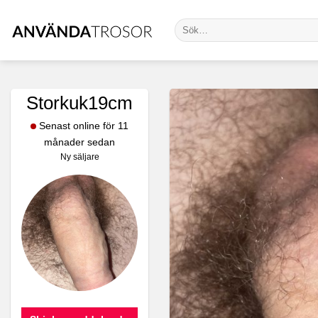
Skip
Sök
to
efter:
content
Storkuk19cm
Senast online för 11
månader sedan
Ny säljare