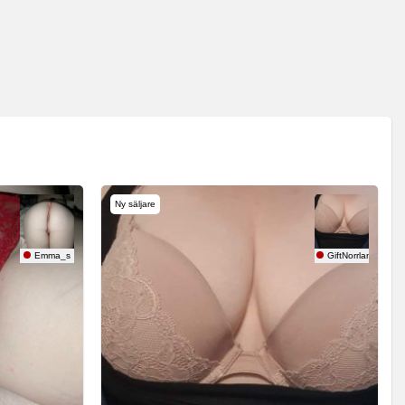
Ny säljare
Emma_s
GiftNorrland85