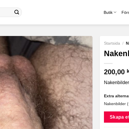
Butik
Förs
Startsida
/
N
Nakenb
200,00
Nakenbilder
Extra alterna
Nakenbilder (
Skapa et