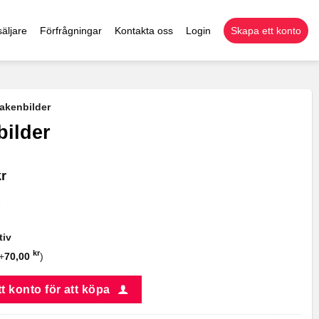
äljare
Förfrågningar
Kontakta oss
Login
Skapa ett konto
akenbilder
ilder
kr
tiv
kr
+
70,00
)
t konto för att köpa