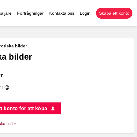
äljare
Förfrågningar
Kontakta oss
Login
Skapa ett konto
rotiska bilder
ka bilder
kr
er 😉
t konto för att köpa
ska bilder