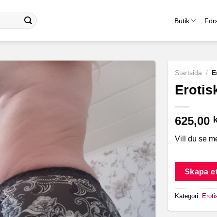
Butik
Förs
Startsida
/
E
Erotis
625,00
Vill du se m
Skapa et
Kategori:
Eroti