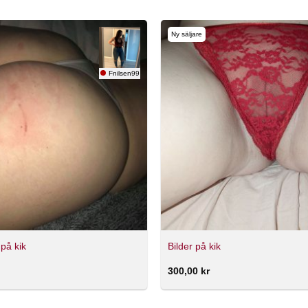
Ny säljare
Fnilsen99
 på kik
Bilder på kik
300,00
kr