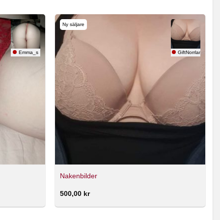
Ny säljare
Emma_s
GiftNorrland85
Nakenbilder
500,00
kr