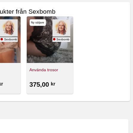
dukter från Sexbomb
Ny säljare
Sexbomb
Sexbomb
Använda trosor
375,00
kr
kr