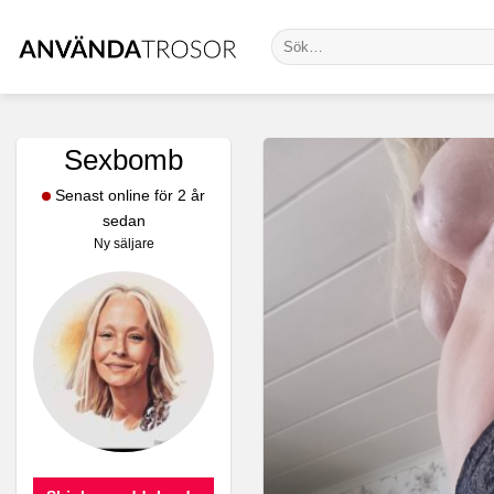
Skip
Sök
to
efter:
content
Sexbomb
Senast online för 2 år
sedan
Ny säljare