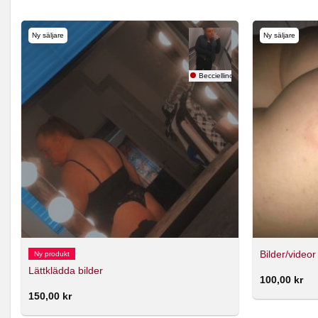
Ny säljare
Ny säljare
r
Becciellinor
Bilder/videor
Ny produkt
Lättklädda bilder
100,00
kr
150,00
kr