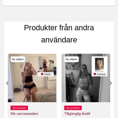
Produkter från andra
användare
Ny säljare
Ny säljare
a
Carro
Linnea
Ny produkt
Ny produkt
Kik carrosweden
Tillgänglig ikväll