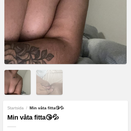
Startsida
/
Min våta fitta😘💦
Min våta fitta😘💦