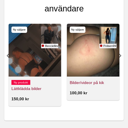
användare
Ny säljare
Ny säljare
r
Becciellinor
Fnilsen99
Bilder/videor på kik
Ny produkt
Lättklädda bilder
100,00
kr
150,00
kr